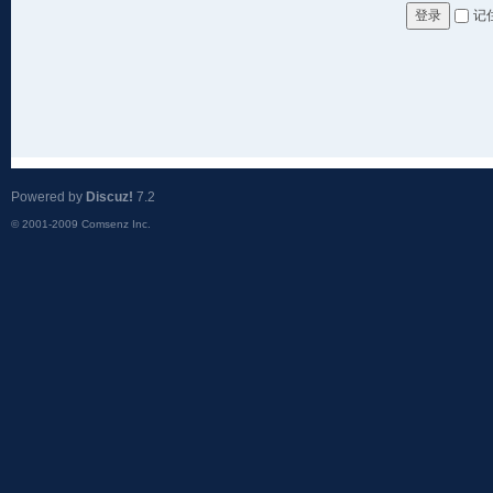
记
登录
Powered by
Discuz!
7.2
© 2001-2009
Comsenz Inc.