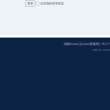
记住我的登录状态
登录
[我的Linux,让Linux更易用]
(
粤ICP
GMT+8, 2026-8