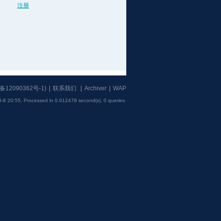
注册
备12090362号-1
)
|
联系我们
|
Archiver
|
WAP
-8 20:55,
Processed in 0.012478 second(s), 0 queries
.