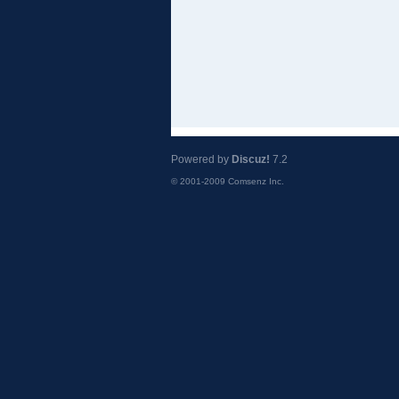
Powered by
Discuz!
7.2
© 2001-2009
Comsenz Inc.