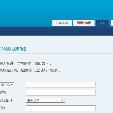
官网首页
阿里云8折
论坛
x官方论坛 提示信息
您无权进行当前操作，原因如下：
您所在的用户组(游客)无法进行此操作。
密码
安全提问
回答