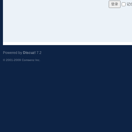
记
登录
Powered by
Discuz!
7.2
© 2001-2009
Comsenz Inc.