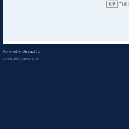
记
登录
Powered by
Discuz!
7.2
© 2001-2009
Comsenz Inc.