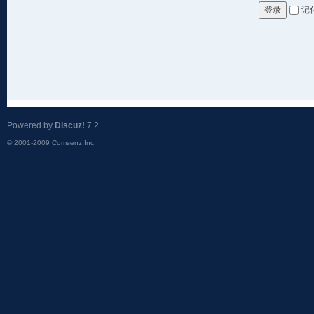
记
登录
Powered by
Discuz!
7.2
© 2001-2009
Comsenz Inc.