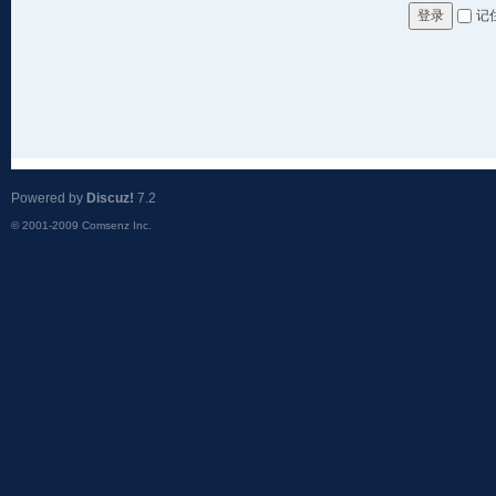
记
登录
Powered by
Discuz!
7.2
© 2001-2009
Comsenz Inc.