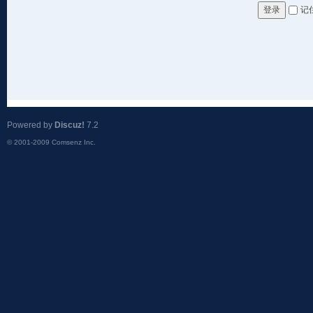
记
登录
Powered by
Discuz!
7.2
© 2001-2009
Comsenz Inc.