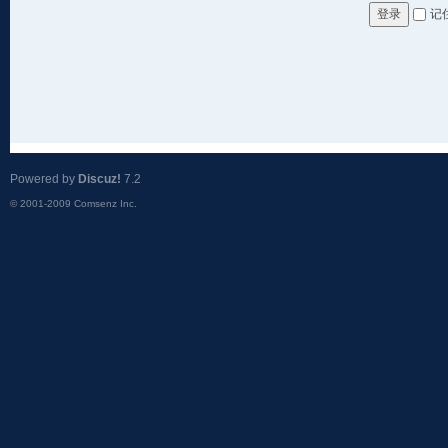
记
登录
Powered by
Discuz!
7.2
© 2001-2009
Comsenz Inc.