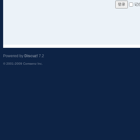
记
登录
Powered by
Discuz!
7.2
© 2001-2009
Comsenz Inc.