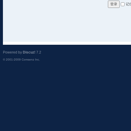
记
登录
Powered by
Discuz!
7.2
© 2001-2009
Comsenz Inc.