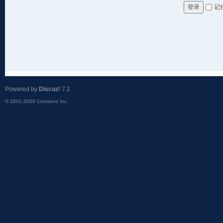
记
登录
Powered by
Discuz!
7.2
© 2001-2009
Comsenz Inc.