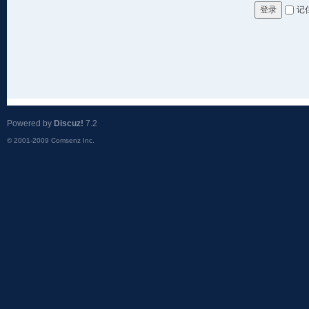
记
登录
Powered by
Discuz!
7.2
© 2001-2009
Comsenz Inc.