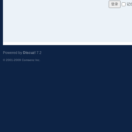
记
登录
Powered by
Discuz!
7.2
© 2001-2009
Comsenz Inc.