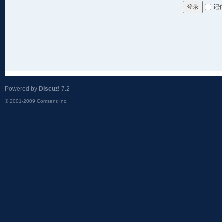
记
登录
Powered by
Discuz!
7.2
© 2001-2009
Comsenz Inc.