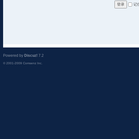
记
登录
Powered by
Discuz!
7.2
© 2001-2009
Comsenz Inc.