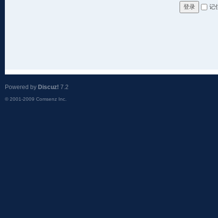
记
登录
Powered by
Discuz!
7.2
© 2001-2009
Comsenz Inc.