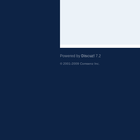
Powered by
Discuz!
7.2
© 2001-2009
Comsenz Inc.