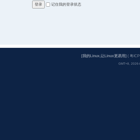
记住我的登录状态
登录
[我的Linux,让Linux更易用]
(
粤ICP
GMT+8, 2026-