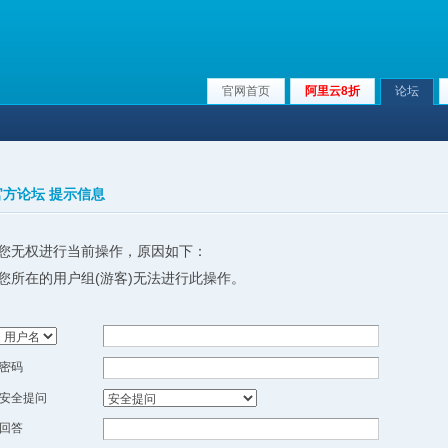
官网首页
阿里云8折
论坛
x官方论坛 提示信息
您无权进行当前操作，原因如下：
您所在的用户组(游客)无法进行此操作。
密码
安全提问
回答