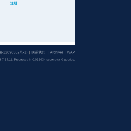
注册
备12090362号-1
)
|
联系我们
|
Archiver
|
WAP
8-7 14:11,
Processed in 0.012634 second(s), 0 queries
.