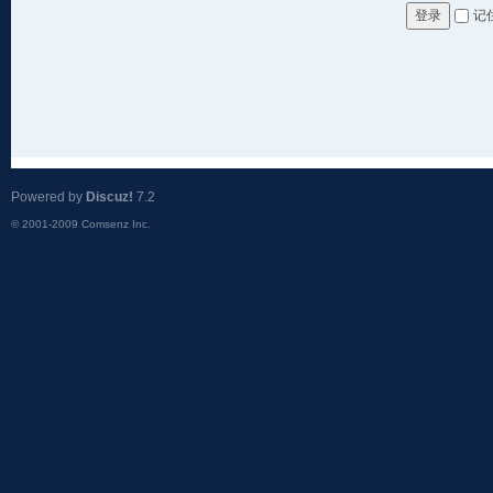
记
登录
Powered by
Discuz!
7.2
© 2001-2009
Comsenz Inc.