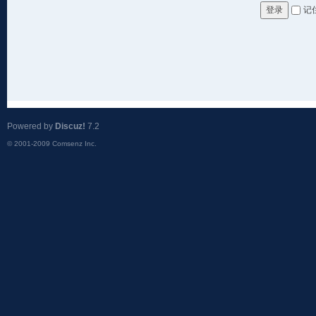
记
登录
Powered by
Discuz!
7.2
© 2001-2009
Comsenz Inc.