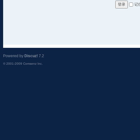
记
登录
Powered by
Discuz!
7.2
© 2001-2009
Comsenz Inc.