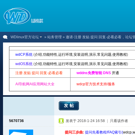
WDlinux官方论坛
»
站务管理
» 邀请-注册 发贴 提问 回复-必看必看，论
wdCP系统
(
介绍
,
功能特性
,
运行环境
,
安装说明
,
演示
,
常见问题
,
使用教程
)
wdOS系统
(
介绍
,
功能特性
,
运行环境
,
安装说明
,
演示
,
常见问题
,
使用教程
)
注册 发贴 提问 回复-必看必看
wddns免费智能 DNS
开通
AI导航网AI应用网站大全
wdcp官方技术支持/服务
发帖
5670736
发表于 2018-1-24 16:58
|
只看该作者
提问三步曲:
提问先看教程/FAQ索引(
wdcp
,
w