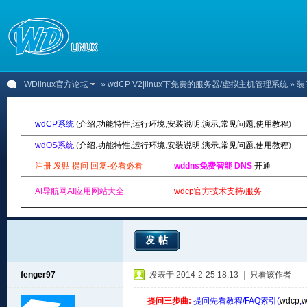
WDlinux官方论坛
»
wdCP V2|linux下免费的服务器/虚拟主机管理系统
» 
wdCP系统
(
介绍
,
功能特性
,
运行环境
,
安装说明
,
演示
,
常见问题
,
使用教程
)
wdOS系统
(
介绍
,
功能特性
,
运行环境
,
安装说明
,
演示
,
常见问题
,
使用教程
)
注册 发贴 提问 回复-必看必看
wddns免费智能 DNS
开通
AI导航网AI应用网站大全
wdcp官方技术支持/服务
发帖
fenger97
发表于 2014-2-25 18:13
|
只看该作者
提问三步曲:
提问先看教程/FAQ索引(
wdcp
,
w