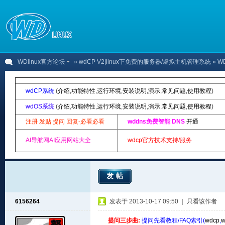
WDlinux官方论坛
»
wdCP V2|linux下免费的服务器/虚拟主机管理系统
» 
wdCP系统
(
介绍
,
功能特性
,
运行环境
,
安装说明
,
演示
,
常见问题
,
使用教程
)
wdOS系统
(
介绍
,
功能特性
,
运行环境
,
安装说明
,
演示
,
常见问题
,
使用教程
)
注册 发贴 提问 回复-必看必看
wddns免费智能 DNS
开通
AI导航网AI应用网站大全
wdcp官方技术支持/服务
发帖
6156264
发表于 2013-10-17 09:50
|
只看该作者
提问三步曲:
提问先看教程/FAQ索引(
wdcp
,
w