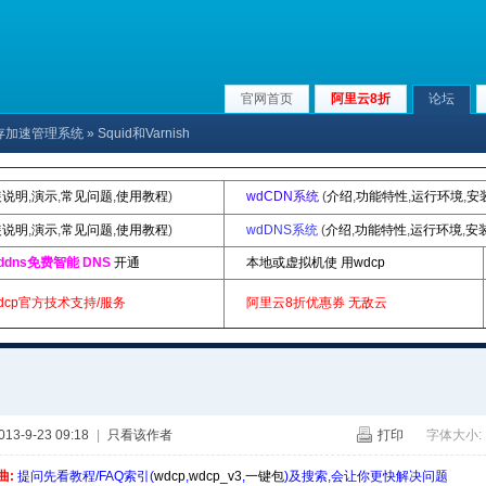
官网首页
阿里云8折
论坛
缓存加速管理系统
» Squid和Varnish
装说明
,
演示
,
常见问题
,
使用教程
)
wdCDN系统
(
介绍
,
功能特性
,
运行环境
,
安
装说明
,
演示
,
常见问题
,
使用教程
)
wdDNS系统
(
介绍
,
功能特性
,
运行环境
,
安
ddns免费智能 DNS
开通
本地或虚拟机使 用wdcp
dcp官方技术支持/服务
阿里云8折优惠券
无敌云
3-9-23 09:18
|
只看该作者
打印
字体大小:
曲:
提问先看教程/FAQ索引(
wdcp
,
wdcp_v3
,
一键包
)及搜索,会让你更快解决问题