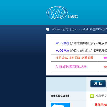
WDlinux官方论坛
»
wdcdn系统|CDN
wdCP系统
(
介绍
,
功能特性
,
运行环境
,
安
wdOS系统
(
介绍
,
功能特性
,
运行环境
,
安
注册 发贴 提问 回复-必看必看
w
AI导航网AI应用网站大全
w
发帖
wr573091665
发表于 201
提问三步