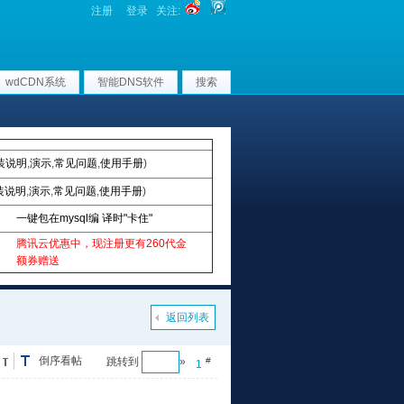
注册
登录
关注:
wdCDN系统
智能DNS软件
搜索
装说明
,
演示
,
常见问题
,
使用手册
)
装说明
,
演示
,
常见问题
,
使用手册
)
一键包在mysql编 译时"卡住"
腾讯云优惠中，现注册更有260代金
额券赠送
返回列表
倒序看帖
跳转到
»
#
1