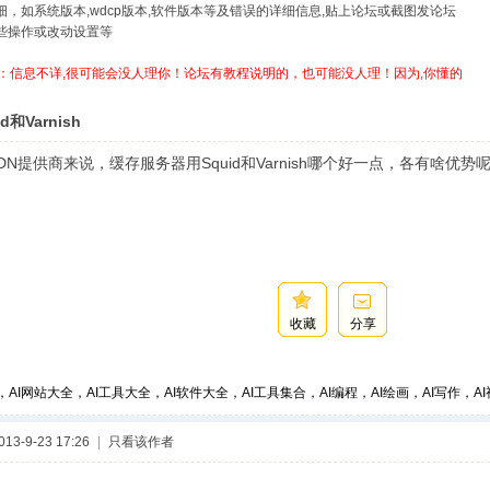
详细，如系统版本,wdcp版本,软件版本等及错误的详细信息,贴上论坛或截图发论坛
哪些操作或改动设置等
：信息不详,很可能会没人理你！论坛有教程说明的，也可能没人理！因为,你懂的
d和Varnish
DN提供商来说，缓存服务器用Squid和Varnish哪个好一点，各有啥优
收藏
分享
，AI网站大全，AI工具大全，AI软件大全，AI工具集合，AI编程，AI绘画，AI写作，AI视
3-9-23 17:26
|
只看该作者