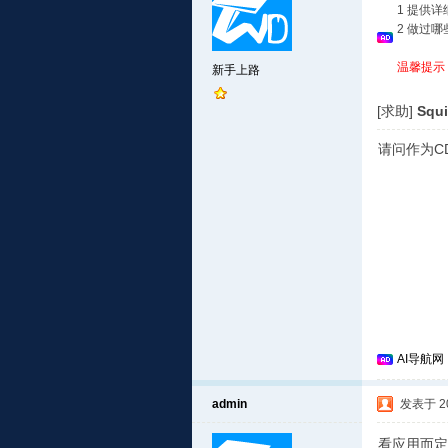
1 提供
2 做过
温馨提示
新手上路
[求助]
Squi
请问作为C
AI导航网
admin
发表于 201
看应用而定