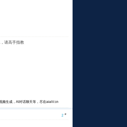
势呢，请高手指教
频生成，AI对话聊天等，尽在aiaiV.cn
#
2