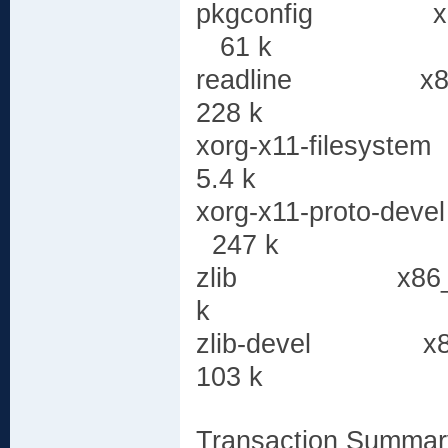
pkgconfig x
61 k
readline x
228 k
xorg-x11-file
5.4 k
xorg-x11-proto
247 k
zlib x86_6
k
zlib-devel 
103 k
Transaction Summar