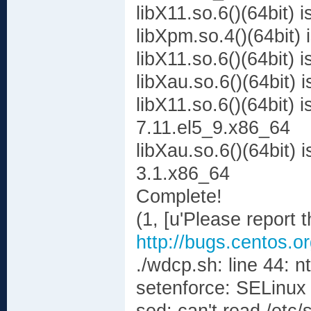
libX11.so.6()(64bit)
libXpm.so.4()(64bit)
libX11.so.6()(64bit) 
libXau.so.6()(64bit)
libX11.so.6()(64bit)
7.11.el5_9.x86_64
libXau.so.6()(64bit) 
3.1.x86_64
Complete!
(1, [u'Please report t
http://bugs.centos.o
./wdcp.sh: line 44: 
setenforce: SELinux 