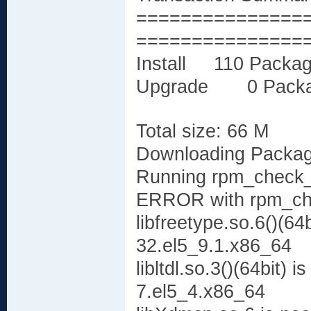
===============
===============
Install 110 Packag
Upgrade 0 Packa
Total size: 66 M
Downloading Packag
Running rpm_check
ERROR with rpm_ch
libfreetype.so.6()(64
32.el5_9.1.x86_64
libltdl.so.3()(64bit) 
7.el5_4.x86_64