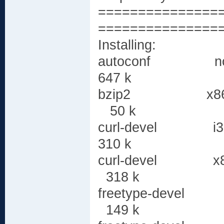
===============
===============
Installing:
autoconf 
647 k
bzip2 x86_6
50 k
curl-devel i3
310 k
curl-devel x8
318 k
freetype-devel
149 k