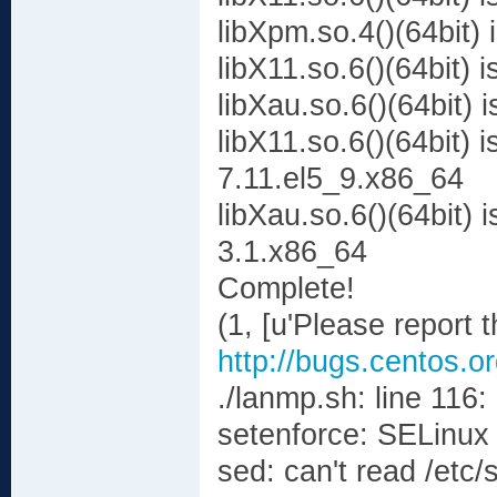
libXpm.so.4()(64bit)
libX11.so.6()(64bit) 
libXau.so.6()(64bit)
libX11.so.6()(64bit)
7.11.el5_9.x86_64
libXau.so.6()(64bit) 
3.1.x86_64
Complete!
(1, [u'Please report t
http://bugs.centos.o
./lanmp.sh: line 116
setenforce: SELinux 
sed: can't read /etc/