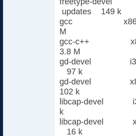
freetype-devel
updates 149 k
gcc x86_64
M
gcc-c++ x8
3.8 M
gd-devel i38
97 k
gd-devel x86
102 k
libcap-deve
k
libcap-deve
16 k