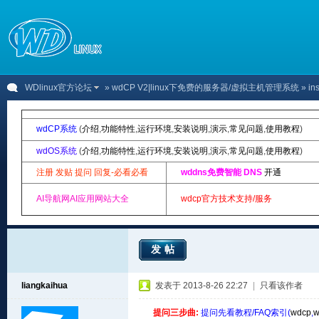
WDlinux官方论坛
»
wdCP V2|linux下免费的服务器/虚拟主机管理系统
» ins
wdCP系统
(
介绍
,
功能特性
,
运行环境
,
安装说明
,
演示
,
常见问题
,
使用教程
)
wdOS系统
(
介绍
,
功能特性
,
运行环境
,
安装说明
,
演示
,
常见问题
,
使用教程
)
注册 发贴 提问 回复-必看必看
wddns免费智能 DNS
开通
AI导航网AI应用网站大全
wdcp官方技术支持/服务
发帖
liangkaihua
发表于 2013-8-26 22:27
|
只看该作者
提问三步曲:
提问先看教程/FAQ索引(
wdcp
,
w