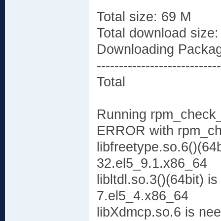
Total size: 69 M
Total download size:
Downloading Packag
----------------------------
Total 374
Running rpm_check
ERROR with rpm_ch
libfreetype.so.6()(64
32.el5_9.1.x86_64
libltdl.so.3()(64bit) 
7.el5_4.x86_64
libXdmcp.so.6 is nee