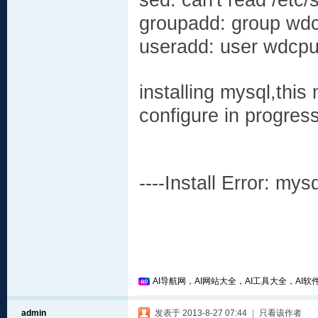
sed: can't read /etc/
groupadd: group wdc
useradd: user wdcpu
installing mysql,this
configure in progress
----Install Error: mysq
AI导航网，AI网站大全，AI工具大全，AI软件
admin
发表于 2013-8-27 07:44
|
只看该作者