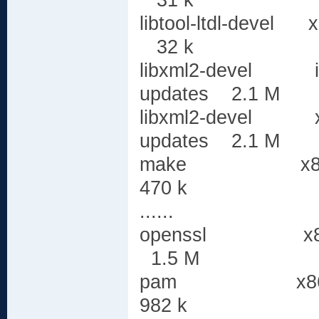
31 k
libtool-ltdl-de
32 k
libxml2-devel i
updates 2.1 M
libxml2-devel x
updates 2.1 M
make x86_6
470 k
......
openssl x86_6
1.5 M
pam x86_64
982 k