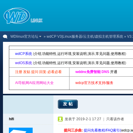
WDlinux官方论坛
»
wdCP V3|Linux服务器/云主机/虚拟主机管理系统
» V3
wdCP系统
(
介绍
,
功能特性
,
运行环境
,
安装说明
,
演示
,
常见问题
,
使用教程
)
wdOS系统
(
介绍
,
功能特性
,
运行环境
,
安装说明
,
演示
,
常见问题
,
使用教程
)
注册 发贴 提问 回复-必看必看
wddns免费智能 DNS
开通
AI导航网AI应用网站大全
wdcp官方技术支持/服务
发帖
hifi
发表于 2019-2-1 17:27
|
只看该作者
提问三步曲:
提问先看教程/FAQ索引(
wdcp
,
w