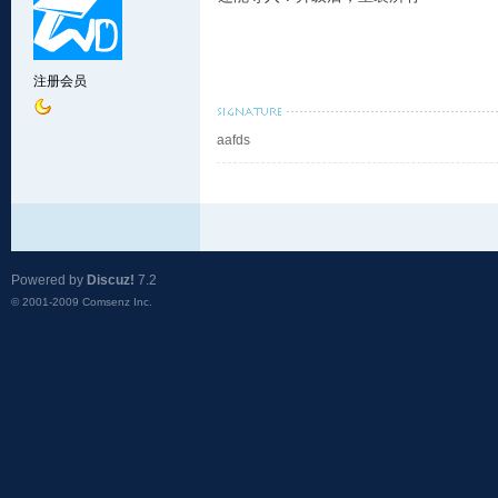
注册会员
aafds
Powered by
Discuz!
7.2
© 2001-2009
Comsenz Inc.