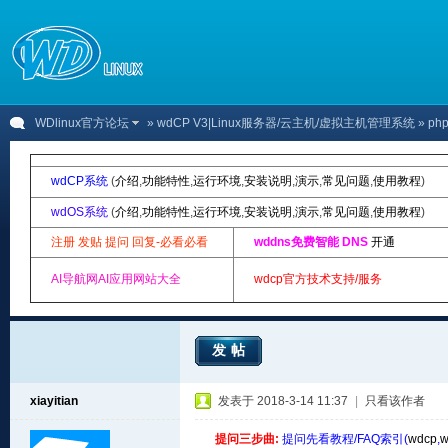
WDlinux官方论坛
»
wdCP V3|Linux服务器/云主机/虚拟主机管理系统
» p
wdCP系统
(
介绍
,
功能特性
,
运行环境
,
安装说明
,
演示
,
常见问题
,
使用教程
)
wdOS系统
(
介绍
,
功能特性
,
运行环境
,
安装说明
,
演示
,
常见问题
,
使用教程
)
注册 发贴 提问 回复-必看必看
wddns免费智能 DNS
开通
AI导航网AI应用网站大全
wdcp官方技术支持/服务
发帖
xiayitian
发表于 2018-3-14 11:37
|
只看该作者
提问三步曲:
提问先看教程/FAQ索引(
wdcp
,
w