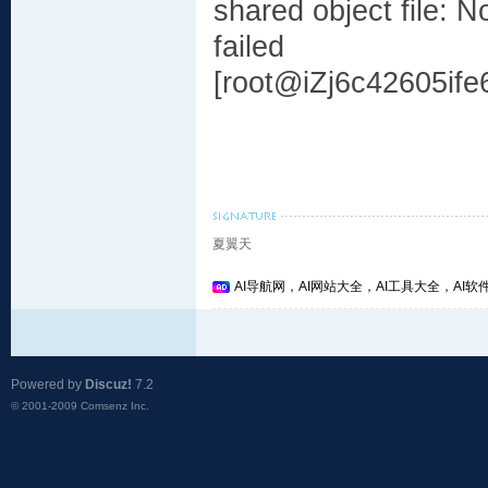
shared object file: No
failed
[root@iZj6c42605if
夏翼天
AI导航网，AI网站大全，AI工具大全，AI软件
Powered by
Discuz!
7.2
© 2001-2009
Comsenz Inc.