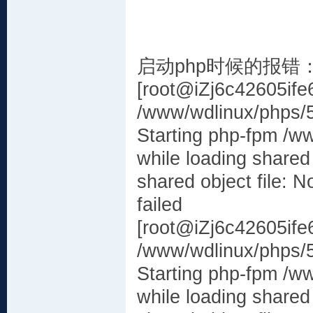
启动php时候的报错
[root@iZj6c42605if
/www/wdlinux/phps/5
Starting php-fpm /w
while loading shared 
shared object file: No
failed
[root@iZj6c42605if
/www/wdlinux/phps/5
Starting php-fpm /w
while loading shared 