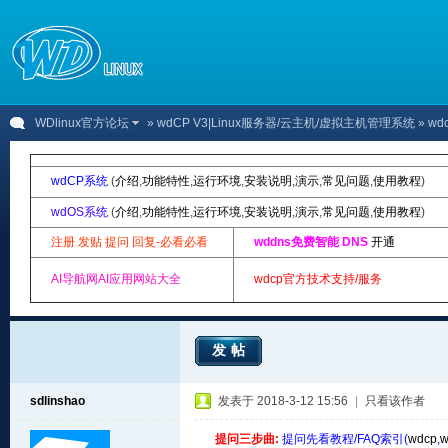
WDlinux官方论坛
»
wdCP V3|Linux服务器/云主机/虚拟主机管理系统
» w
wdCP系统
(
介绍
,
功能特性
,
运行环境
,
安装说明
,
演示
,
常见问题
,
使用教程
)
wdOS系统
(
介绍
,
功能特性
,
运行环境
,
安装说明
,
演示
,
常见问题
,
使用教程
)
注册 发贴 提问 回复-必看必看
wddns免费智能 DNS
开通
AI导航网AI应用网站大全
wdcp官方技术支持/服务
发帖
sdlinshao
发表于 2018-3-12 15:56
|
只看该作者
提问三步曲:
提问先看教程/FAQ索引(
wdcp
,
w