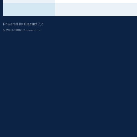
Powered by
Discuz!
7.2
© 2001-2009
Comsenz Inc.