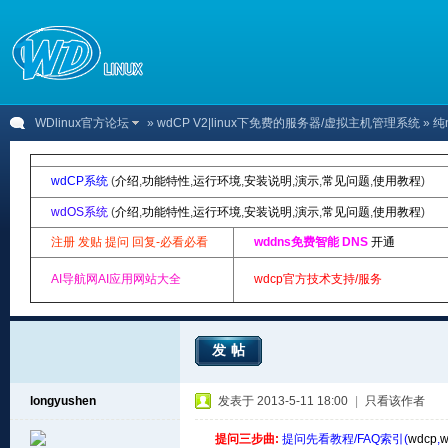
WDlinux官方论坛
»
wdCP V2|linux下免费的服务器/虚拟主机管理系统
» 纯
wdCP系统
(
介绍
,
功能特性
,
运行环境
,
安装说明
,
演示
,
常见问题
,
使用教程
)
wdOS系统
(
介绍
,
功能特性
,
运行环境
,
安装说明
,
演示
,
常见问题
,
使用教程
)
注册 发贴 提问 回复-必看必看
wddns免费智能 DNS
开通
AI导航网AI应用网站大全
wdcp官方技术支持/服务
发帖
longyushen
发表于 2013-5-11 18:00
|
只看该作者
提问三步曲:
提问先看教程/FAQ索引(
wdcp
,
w