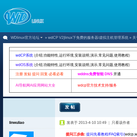
WDlinux官方论坛
»
wdCP V2|linux下免费的服务器/虚拟主机管理系统
» 
wdCP系统
(
介绍
,
功能特性
,
运行环境
,
安装说明
,
演示
,
常见问题
,
使用教程
)
wdOS系统
(
介绍
,
功能特性
,
运行环境
,
安装说明
,
演示
,
常见问题
,
使用教程
)
注册 发贴 提问 回复-必看必看
wddns免费智能 DNS
开通
AI导航网AI应用网站大全
wdcp官方技术支持/服务
发帖
linwuliao
发表于 2013-4-10 10:49
|
只看该作者
提问三步曲:
提问先看教程/FAQ索引(
wdcp
,
w