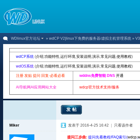
WDlinux官方论坛
»
wdCP V2|linux下免费的服务器/虚拟主机管理系统
» 
wdCP系统
(
介绍
,
功能特性
,
运行环境
,
安装说明
,
演示
,
常见问题
,
使用教程
)
wdOS系统
(
介绍
,
功能特性
,
运行环境
,
安装说明
,
演示
,
常见问题
,
使用教程
)
注册 发贴 提问 回复-必看必看
wddns免费智能 DNS
开通
AI导航网AI应用网站大全
wdcp官方技术支持/服务
发帖
Miker
发表于 2016-4-25 16:42
|
只看该作者
提问三步曲:
提问先看教程/FAQ索引(
wdcp
,
w