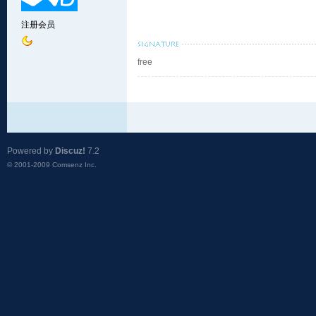
注册会员
free
Powered by
Discuz!
7.2
© 2001-2009
Comsenz Inc.