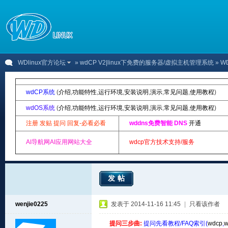
WDlinux官方论坛
»
wdCP V2|linux下免费的服务器/虚拟主机管理系统
» 
wdCP系统
(
介绍
,
功能特性
,
运行环境
,
安装说明
,
演示
,
常见问题
,
使用教程
)
wdOS系统
(
介绍
,
功能特性
,
运行环境
,
安装说明
,
演示
,
常见问题
,
使用教程
)
注册 发贴 提问 回复-必看必看
wddns免费智能 DNS
开通
AI导航网AI应用网站大全
wdcp官方技术支持/服务
发帖
wenjie0225
发表于 2014-11-16 11:45
|
只看该作者
提问三步曲:
提问先看教程/FAQ索引(
wdcp
,
w