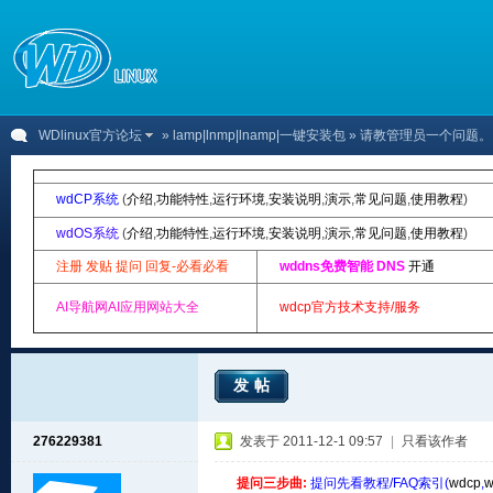
WDlinux官方论坛
»
lamp|lnmp|lnamp|一键安装包
» 请教管理员一个问题
wdCP系统
(
介绍
,
功能特性
,
运行环境
,
安装说明
,
演示
,
常见问题
,
使用教程
)
wdOS系统
(
介绍
,
功能特性
,
运行环境
,
安装说明
,
演示
,
常见问题
,
使用教程
)
注册 发贴 提问 回复-必看必看
wddns免费智能 DNS
开通
AI导航网AI应用网站大全
wdcp官方技术支持/服务
发帖
276229381
发表于 2011-12-1 09:57
|
只看该作者
提问三步曲:
提问先看教程/FAQ索引(
wdcp
,
w