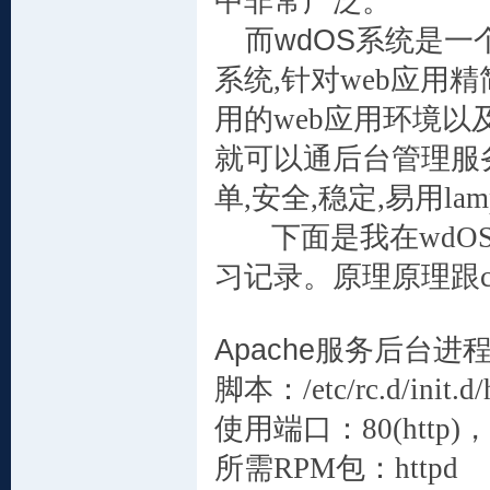
中非常广泛。
而
wdOS
系统
是一
系统
,
针对
web
应用精
用的
web
应用环境以
就可以通后台管理服
单
,
安全
,
稳定
,
易用
lam
下面是我在
wdO
习记录。原理原理跟
Apache
服务
后台进
脚本：
/etc/rc.d/init.d
使用端口：
80(http)
，
所需
RPM
包：
httpd