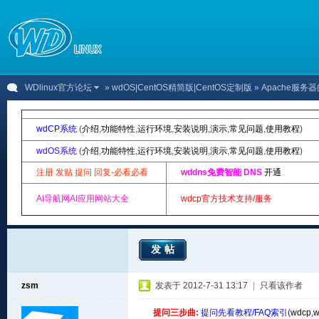
WDlinux官方论坛
»
wdOS|CentOS精简版|CentOS定制版
» Apache服
wdCP系统
(
介绍
,
功能特性
,
运行环境
,
安装说明
,
演示
,
常见问题
,
使用教程
)
wdOS系统
(
介绍
,
功能特性
,
运行环境
,
安装说明
,
演示
,
常见问题
,
使用教程
)
注册 发贴 提问 回复-必看必看
wddns免费智能 DNS
开通
AI导航网AI应用网站大全
wdcp官方技术支持/服务
发帖
zsm
发表于 2012-7-31 13:17
|
只看该作者
提问三步曲:
提问先看教程/FAQ索引(
wdcp
,
w