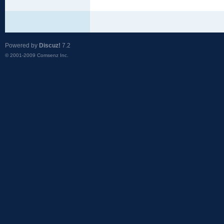
Powered by
Discuz!
7.2
© 2001-2009
Comsenz Inc.