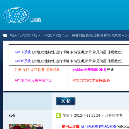
WDlinux官方论坛
»
wdCP V2|linux下免费的服务器/虚拟主机管理系统
» p
wdCP系统
(
介绍
,
功能特性
,
运行环境
,
安装说明
,
演示
,
常见问题
,
使用教程
)
wdOS系统
(
介绍
,
功能特性
,
运行环境
,
安装说明
,
演示
,
常见问题
,
使用教程
)
注册 发贴 提问 回复-必看必看
wddns免费智能 DNS
开通
AI导航网AI应用网站大全
wdcp官方技术支持/服务
发帖
kofi
发表于 2012-7-11 11:24
|
只看该作者
提问三步曲:
提问先看教程/FAQ索引(
wdcp
,
w