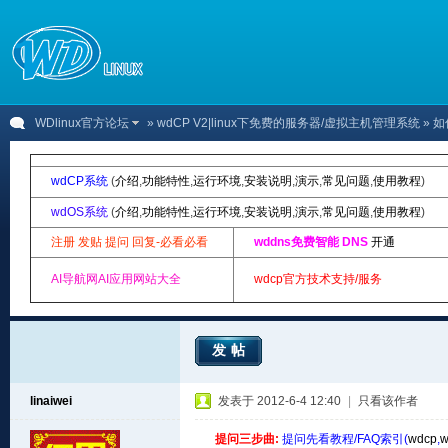
WDlinux官方论坛
»
wdCP V2|linux下免费的服务器/虚拟主机管理系统
» 
wdCP系统
(
介绍
,
功能特性
,
运行环境
,
安装说明
,
演示
,
常见问题
,
使用教程
)
wdOS系统
(
介绍
,
功能特性
,
运行环境
,
安装说明
,
演示
,
常见问题
,
使用教程
)
注册 发贴 提问 回复-必看必看
wddns免费智能 DNS
开通
AI导航网AI应用网站大全
wdcp官方技术支持/服务
发帖
linaiwei
发表于 2012-6-4 12:40
|
只看该作者
提问三步曲:
提问先看教程/FAQ索引(
wdcp
,
w