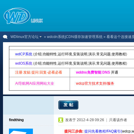
WDlinux官方论坛
»
wdcdn系统|CDN缓存加速管理系统
» 看看这个连接速
wdCP系统
(
介绍
,
功能特性
,
运行环境
,
安装说明
,
演示
,
常见问题
,
使用教程
)
wdOS系统
(
介绍
,
功能特性
,
运行环境
,
安装说明
,
演示
,
常见问题
,
使用教程
)
注册 发贴 提问 回复-必看必看
wddns免费智能 DNS
开通
AI导航网AI应用网站大全
wdcp官方技术支持/服务
发帖
findthing
发表于 2012-4-28 09:26
|
只看该作者
提问三步曲:
提问先看教程/FAQ索引(
wdcp
,
w