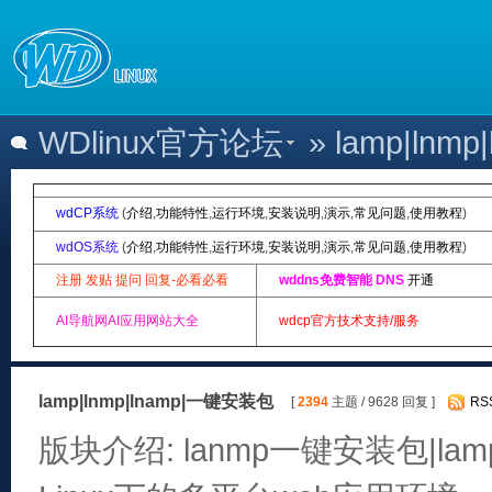
WDlinux官方论坛
» lamp|ln
wdCP系统
(
介绍
,
功能特性
,
运行环境
,
安装说明
,
演示
,
常见问题
,
使用教程
)
wdOS系统
(
介绍
,
功能特性
,
运行环境
,
安装说明
,
演示
,
常见问题
,
使用教程
)
注册 发贴 提问 回复-必看必看
wddns免费智能 DNS
开通
AI导航网AI应用网站大全
wdcp官方技术支持/服务
lamp|lnmp|lnamp|一键安装包
[
2394
主题 / 9628 回复 ]
RS
版块介绍: lanmp一键安装包|lam