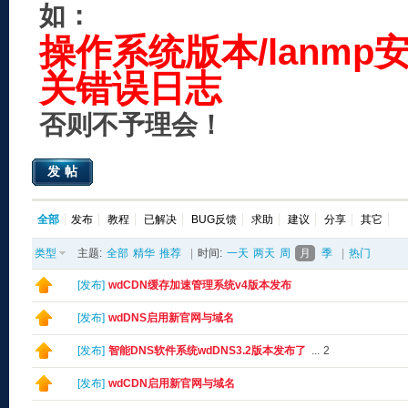
如：
操作系统版本/lanmp
关错误日志
否则不予理会！
发帖
全部
发布
教程
已解决
BUG反馈
求助
建议
分享
其它
类型
主题:
全部
精华
推荐
|
时间:
一天
两天
周
月
季
|
热门
[
发布
]
wdCDN缓存加速管理系统v4版本发布
[
发布
]
wdDNS启用新官网与域名
[
发布
]
智能DNS软件系统wdDNS3.2版本发布了
...
2
[
发布
]
wdCDN启用新官网与域名