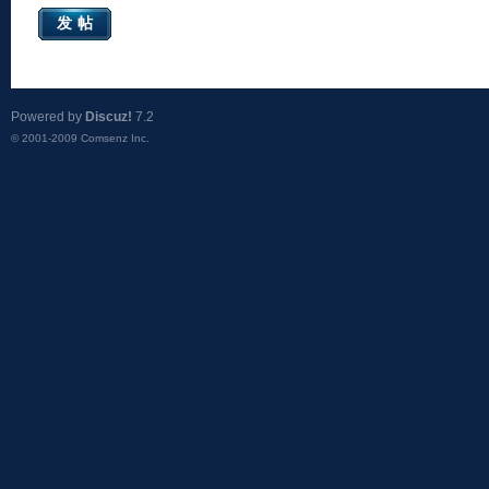
发帖
Powered by
Discuz!
7.2
© 2001-2009
Comsenz Inc.