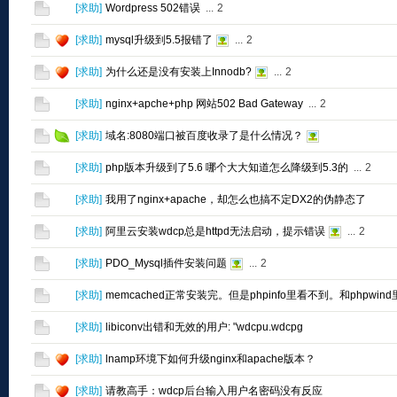
[
求助
]
Wordpress 502错误
...
2
[
求助
]
mysql升级到5.5报错了
...
2
[
求助
]
为什么还是没有安装上Innodb?
...
2
[
求助
]
nginx+apche+php 网站502 Bad Gateway
...
2
[
求助
]
域名:8080端口被百度收录了是什么情况？
[
求助
]
php版本升级到了5.6 哪个大大知道怎么降级到5.3的
...
2
[
求助
]
我用了nginx+apache，却怎么也搞不定DX2的伪静态了
[
求助
]
阿里云安装wdcp总是httpd无法启动，提示错误
...
2
[
求助
]
PDO_Mysql插件安装问题
...
2
[
求助
]
memcached正常安装完。但是phpinfo里看不到。和phpwi
[
求助
]
libiconv出错和无效的用户: "wdcpu.wdcpg
[
求助
]
lnamp环境下如何升级nginx和apache版本？
[
求助
]
请教高手：wdcp后台输入用户名密码没有反应