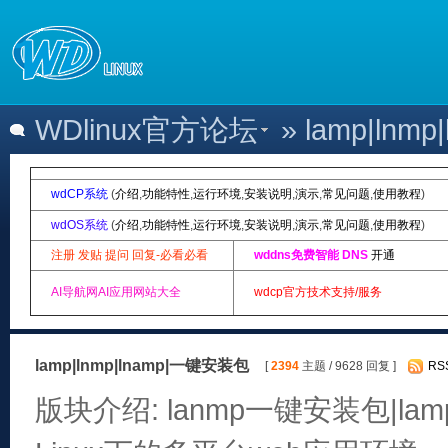
WDlinux官方论坛
» lamp|ln
wdCP系统
(
介绍
,
功能特性
,
运行环境
,
安装说明
,
演示
,
常见问题
,
使用教程
)
wdOS系统
(
介绍
,
功能特性
,
运行环境
,
安装说明
,
演示
,
常见问题
,
使用教程
)
注册 发贴 提问 回复-必看必看
wddns免费智能 DNS
开通
AI导航网AI应用网站大全
wdcp官方技术支持/服务
lamp|lnmp|lnamp|一键安装包
[
2394
主题 / 9628 回复 ]
RS
版块介绍: lanmp一键安装包|lam