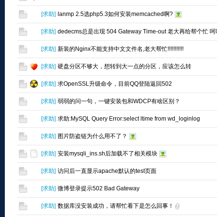
[
求助
]
lanmp 2.5选php5.3如何安装memcached啊?
[
求助
]
dedecms总是出现 504 Gateway Time-out 老大再给帮个忙 
[
求助
]
新装的Nginx不能支持中文文件名,老大帮忙!!!!!!!!!!!
[
求助
]
硬盘分区不够大，想转到大一点的分区，应该怎么转
[
求助
]
求OpenSSL升级命令，目前QQ登陆返回502
[
求助
]
弱弱的问一句，一键安装包和WDCP有啥区别？
[
求助
]
求助:MySQL Query Error:select ltime from wd_loginlog
[
求助
]
图片防盗链为什么用不了？
[
求助
]
安装mysqli_ins.sh后加载不了相关模块
[
求助
]
访问后一直显示apache默认的test页面
[
求助
]
微博登录提示502 Bad Gateway
[
求助
]
数据库没安装成功，请帮忙看下是怎么回事！