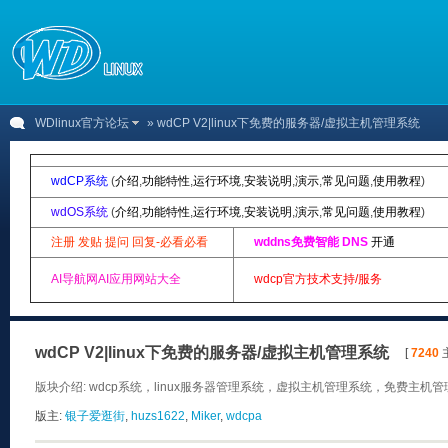
WDlinux官方论坛
» wdCP V2|linux下免费的服务器/虚拟主机管理系统
wdCP系统
(
介绍
,
功能特性
,
运行环境
,
安装说明
,
演示
,
常见问题
,
使用教程
)
wdOS系统
(
介绍
,
功能特性
,
运行环境
,
安装说明
,
演示
,
常见问题
,
使用教程
)
注册 发贴 提问 回复-必看必看
wddns免费智能 DNS
开通
AI导航网AI应用网站大全
wdcp官方技术支持/服务
wdCP V2|linux下免费的服务器/虚拟主机管理系统
[
7240
主
版块介绍: wdcp系统，linux服务器管理系统，虚拟主机管理系统，免费主机管理
版主:
银子爱逛街
,
huzs1622
,
Miker
,
wdcpa