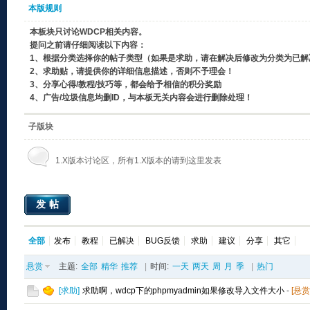
本版规则
本板块只讨论WDCP相关内容。
提问之前请仔细阅读以下内容：
1、根据分类选择你的帖子类型（如果是求助，请在解决后修改为分类为已解
2、求助贴，请提供你的详细信息描述，否则不予理会！
3、分享心得/教程/技巧等，都会给予相信的积分奖励
4、广告/垃圾信息均删ID，与本板无关内容会进行删除处理！
子版块
1.X版本讨论区，所有1.X版本的请到这里发表
发帖
全部
发布
教程
已解决
BUG反馈
求助
建议
分享
其它
悬赏
主题:
全部
精华
推荐
|
时间:
一天
两天
周
月
季
|
热门
[
求助
]
求助啊，wdcp下的phpmyadmin如果修改导入文件大小
-
[悬