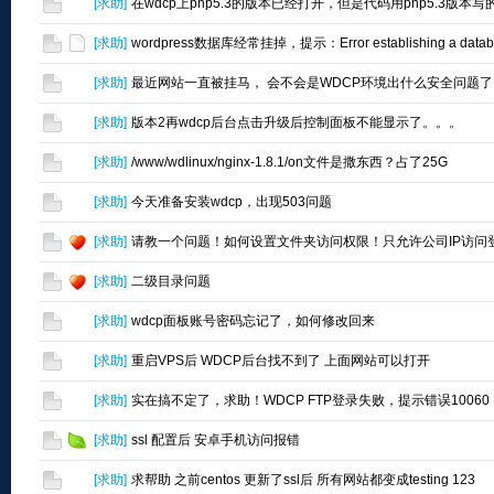
[
求助
]
在wdcp上php5.3的版本已经打开，但是代码用php5.3版本
[
求助
]
wordpress数据库经常挂掉，提示：Error establishing a databa
[
求助
]
最近网站一直被挂马， 会不会是WDCP环境出什么安全问题了
[
求助
]
版本2再wdcp后台点击升级后控制面板不能显示了。。。
[
求助
]
/www/wdlinux/nginx-1.8.1/on文件是撒东西？占了25G
[
求助
]
今天准备安装wdcp，出现503问题
[
求助
]
请教一个问题！如何设置文件夹访问权限！只允许公司IP访问
[
求助
]
二级目录问题
[
求助
]
wdcp面板账号密码忘记了，如何修改回来
[
求助
]
重启VPS后 WDCP后台找不到了 上面网站可以打开
[
求助
]
实在搞不定了，求助！WDCP FTP登录失败，提示错误10060
[
求助
]
ssl 配置后 安卓手机访问报错
[
求助
]
求帮助 之前centos 更新了ssl后 所有网站都变成testing 123