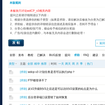
本版规则
本板块只讨论wdCP_v3相关内容
提问之前请仔细阅读以下内容：
1、根据分类选择你的帖子类型（如果是求助，请在解决后修改为分类为已解
2、求助贴，请提供你的详细错误信息描述及相应版本，否则不予理会！
3、分享心得/教程/技巧等，都会给予相信的积分奖励
4、广告/垃圾信息均删ID，与本板无关内容会进行删除处理！
发帖
返回
全部
发布
教程
已解决
BUG反馈
提问
求助
FAQ
建议
分
类型
主题:
全部
精华
推荐
|
时间:
一天
两天
周
月
季
|
热门
[
求助
]
wdcp v3 计划任务是否可以执行php？
[
求助
]
FTP都登录不了
[
求助
]
从V2升级到V3之后还是可以访问V2设置的站点是为什么
[
求助
]
后台登录端口设置错了如何恢复