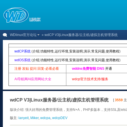
WDlinux官方论坛
» wdCP V3|Linux服务器/云主机/虚拟主机管理系统
wdCP系统
(
介绍
,
功能特性
,
运行环境
,
安装说明
,
演示
,
常见问题
,
使用教程
)
wdOS系统
(
介绍
,
功能特性
,
运行环境
,
安装说明
,
演示
,
常见问题
,
使用教程
)
注册 发贴 提问 回复-必看必看
wddns免费智能 DNS
开通
AI导航网AI应用网站大全
wdcp官方技术支持/服务
wdCP V3|Linux服务器/云主机/虚拟主机管理系统
[
3559
主题
版块介绍: 强大好用的免费管理系统，支持N+A，PHP多版本，支持SSL及let
版主:
lanyeit
,
Miker
,
wdcpa
,
wdcpDEV