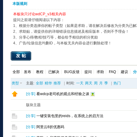
本版规则
本板块只讨论wdCP_v3相关内容
提问之前请仔细阅读以下内容：
1、根据分类选择你的帖子类型（如果是求助，请在解决后修改为分类为已解
2、求助贴，请提供你的详细错误信息描述及相应版本，否则不予理会！
3、分享心得/教程/技巧等，都会给予相信的积分奖励
4、广告/垃圾信息均删ID，与本板无关内容会进行删除处理！
发帖
全部
发布
教程
已解决
BUG反馈
提问
求助
FAQ
建议
分
类型
主题:
全部
精华
推荐
|
时间:
一天
两天
周
月
季
|
热门
[
分享
]
看wdcp老司机的观点和经验之谈
版块主题
[
分享
]
一键安装包里的reids，在系统上的启方法
[
分享
]
阿里云8折优惠码