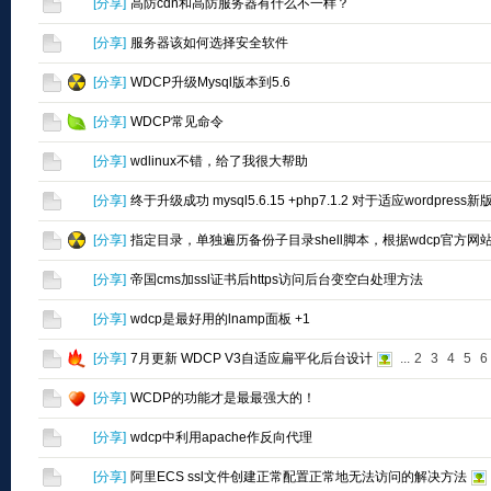
[
分享
]
高防cdn和高防服务器有什么不一样？
[
分享
]
服务器该如何选择安全软件
[
分享
]
WDCP升级Mysql版本到5.6
[
分享
]
WDCP常见命令
[
分享
]
wdlinux不错，给了我很大帮助
[
分享
]
终于升级成功 mysql5.6.15 +php7.1.2 对于适应wordpress新
[
分享
]
指定目录，单独遍历备份子目录shell脚本，根据wdcp官方网
[
分享
]
帝国cms加ssl证书后https访问后台变空白处理方法
[
分享
]
wdcp是最好用的lnamp面板 +1
[
分享
]
7月更新 WDCP V3自适应扁平化后台设计
...
2
3
4
5
6
[
分享
]
WCDP的功能才是最最强大的！
[
分享
]
wdcp中利用apache作反向代理
[
分享
]
阿里ECS ssl文件创建正常配置正常地无法访问的解决方法