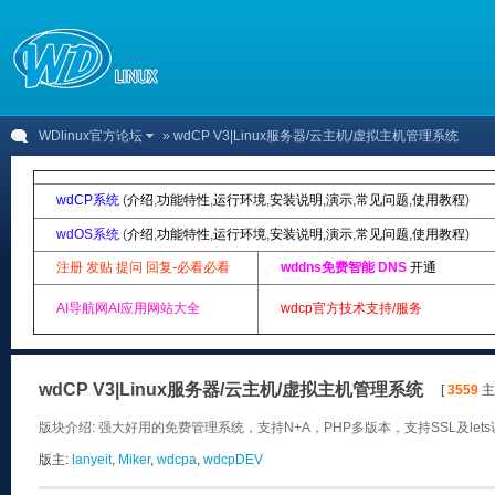
WDlinux官方论坛
» wdCP V3|Linux服务器/云主机/虚拟主机管理系统
wdCP系统
(
介绍
,
功能特性
,
运行环境
,
安装说明
,
演示
,
常见问题
,
使用教程
)
wdOS系统
(
介绍
,
功能特性
,
运行环境
,
安装说明
,
演示
,
常见问题
,
使用教程
)
注册 发贴 提问 回复-必看必看
wddns免费智能 DNS
开通
AI导航网AI应用网站大全
wdcp官方技术支持/服务
wdCP V3|Linux服务器/云主机/虚拟主机管理系统
[
3559
主题
版块介绍: 强大好用的免费管理系统，支持N+A，PHP多版本，支持SSL及let
版主:
lanyeit
,
Miker
,
wdcpa
,
wdcpDEV