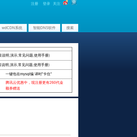
注册
登录
关注:
wdCDN系统
智能DNS软件
搜索
装说明
,
演示
,
常见问题
,
使用手册
)
装说明
,
演示
,
常见问题
,
使用手册
)
一键包在mysql编 译时"卡住"
腾讯云优惠中，现注册更有260代金
额券赠送