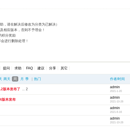
求助，请在解决后修改为分类为已解决）
述及相应版本，否则不予理会！
的积分奖励
容会进行删除处理！
提问
求助
FAQ
建议
分享
其它
天
两天
周
月
季
|
热门
作者/时间
admin
3.2版本发布了
...
2
2021-1-20
admin
v4版本发布
2021-10-26
admin
2021-6-16
admin
2021-10-26