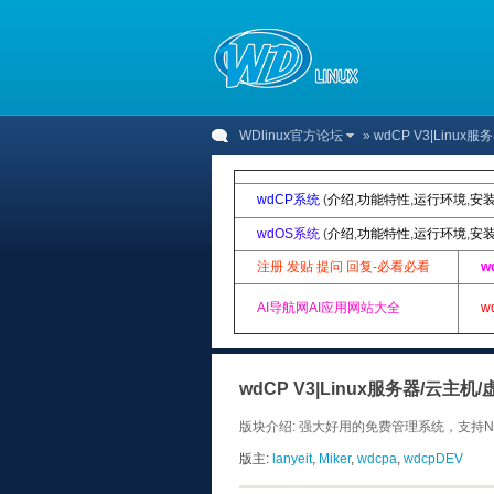
WDlinux官方论坛
» wdCP V3|Lin
wdCP系统
(
介绍
,
功能特性
,
运行环境
,
安
wdOS系统
(
介绍
,
功能特性
,
运行环境
,
安
注册 发贴 提问 回复-必看必看
w
AI导航网AI应用网站大全
w
wdCP V3|Linux服务器/云主
版块介绍: 强大好用的免费管理系统，支持N+
版主:
lanyeit
,
Miker
,
wdcpa
,
wdcpDEV