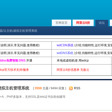
官网首页
阿里云8折
论坛
ux服务器/云主机/虚拟主机管理系统
装说明
,
演示
,
常见问题
,
使用教程
)
wdCDN系统
(
介绍
,
功能特性
,
运行环境
,
安
装说明
,
演示
,
常见问题
,
使用教程
)
wdDNS系统
(
介绍
,
功能特性
,
运行环境
,
安
ddns免费智能 DNS
开通
本地或虚拟机使 用wdcp
dcp官方技术支持/服务
阿里云8折优惠券
无敌云
机/虚拟主机管理系统
[
3559
主题 / 9494 回复 ]
RSS
A，PHP多版本，支持SSL及lets证书自助创建等