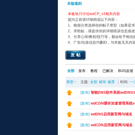
本版规则
本板块只讨论wdCP_v3相关内容
提问之前请仔细阅读以下内容：
1、根据分类选择你的帖子类型（如果是
2、求助贴，请提供你的详细错误信息描
3、分享心得/教程/技巧等，都会给予相信
4、广告/垃圾信息均删ID，与本板无关内
发帖
全部
发布
教程
已解决
BUG反馈
类型
主题:
全部
精华
推荐
|
时间:
一
[
发布
]
智能DNS软件系统wdDNS
[
发布
]
wdCDN缓存加速管理系统
[
发布
]
wdDNS启用新官网与域名
[
发布
]
wdCDN启用新官网与域名