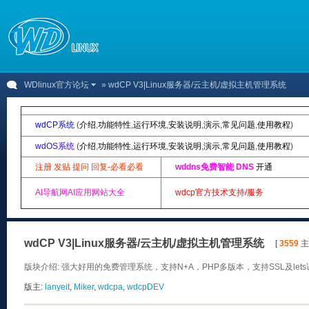
WDlinux官方论坛
» wdCP V3|Linux服务器/云主机/虚拟主机管理系统
wdCP系统
(
介绍
,
功能特性
,
运行环境
,
安装说明
,
演示
,
常见问题
,
使用教程
)
wdOS系统
(
介绍
,
功能特性
,
运行环境
,
安装说明
,
演示
,
常见问题
,
使用教程
)
注册 发贴 提问 回复-必看必看
wddns免费智能 DNS
开通
AI导航网AI应用网站大全
wdcp官方技术支持/服务
wdCP V3|Linux服务器/云主机/虚拟主机管理系统
[
3559
主题
版块介绍: 强大好用的免费管理系统，支持N+A，PHP多版本，支持SSL及let
版主:
lanyeit
,
Miker
,
wdcpa
,
wdcpDEV