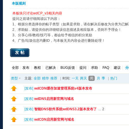
本版规则
本板块只讨论wdCP_v3相关内容
提问之前请仔细阅读以下内容：
1、根据分类选择你的帖子类型（如果是求助，请在解决后修改为分类为已解
2、求助贴，请提供你的详细错误信息描述及相应版本，否则不予理会！
3、分享心得/教程/技巧等，都会给予相信的积分奖励
4、广告/垃圾信息均删ID，与本板无关内容会进行删除处理！
发帖
全部
发布
教程
已解决
BUG反馈
提问
求助
FAQ
建议
分
类型
主题:
全部
精华
推荐
|
时间:
一天
两天
周
月
季
|
热门
[
发布
]
wdCDN缓存加速管理系统v4版本发布
[
发布
]
wdDNS启用新官网与域名
[
发布
]
智能DNS软件系统wdDNS3.2版本发布了
...
2
[
发布
]
wdCDN启用新官网与域名