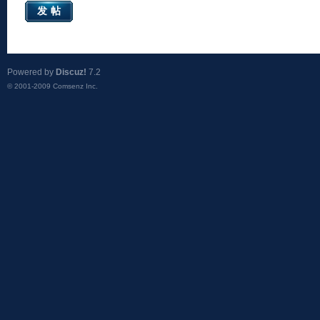
发帖
Powered by
Discuz!
7.2
© 2001-2009
Comsenz Inc.