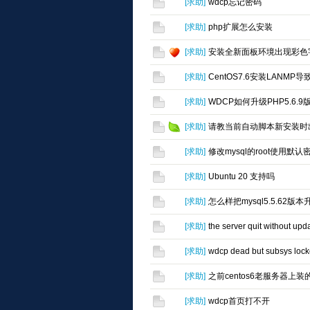
[
求助
]
wdcp忘记密码
[
求助
]
php扩展怎么安装
[
求助
]
安装全新面板环境出现彩色
[
求助
]
CentOS7.6安装LANM
[
求助
]
WDCP如何升级PHP5.6.9
[
求助
]
请教当前自动脚本新安装时出现li
[
求助
]
修改mysql的root使用默认
[
求助
]
Ubuntu 20 支持吗
[
求助
]
怎么样把mysql5.5.62版本
[
求助
]
the server quit without 
[
求助
]
wdcp dead but subsys 
[
求助
]
之前centos6老服务器上装
[
求助
]
wdcp首页打不开