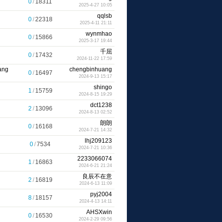
0
/
18311
2025-4-27 10:05
qqlsb
0
/
22318
2025-4-11 21:11
wynmhao
0
/
15866
2025-3-17 19:44
千屈
0
/
17432
2024-11-22 17:59
ang
chengbinhuang
0
/
16497
2024-9-13 15:17
shingo
1
/
15759
2024-8-15 19:29
dct1238
2
/
13096
2024-8-13 02:52
朗朗
0
/
16168
2024-7-21 14:32
lhj209123
0
/
7534
2024-7-21 10:36
2233066074
1
/
16863
2024-6-21 21:24
良辰不在意
2
/
16819
2024-6-13 11:09
pyj2004
8
/
18157
2024-4-13 14:11
AHSXwin
0
/
16530
2024-2-29 09:56