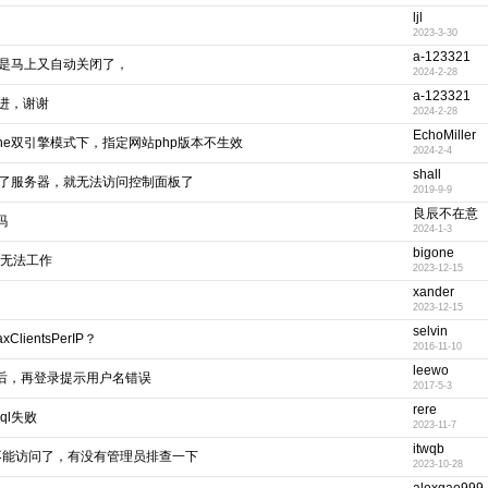
ljl
2023-3-30
a-123321
但是马上又自动关闭了，
2024-2-28
a-123321
进，谢谢
2024-2-28
EchoMiller
x+apache双引擎模式下，指定网站php版本不生效
2024-2-4
shall
启了服务器，就无法访问控制面板了
2019-9-9
良辰不在意
吗
2024-1-3
bigone
务无法工作
2023-12-15
xander
2023-12-15
selvin
ientsPerIP？
2016-11-10
leewo
登录名后，再登录提示用户名错误
2017-5-3
rere
sql失败
2023-11-7
itwqb
像不能访问了，有没有管理员排查一下
2023-10-28