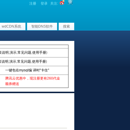
注册
登录
关注:
wdCDN系统
智能DNS软件
搜索
装说明
,
演示
,
常见问题
,
使用手册
)
装说明
,
演示
,
常见问题
,
使用手册
)
一键包在mysql编 译时"卡住"
腾讯云优惠中，现注册更有260代金
额券赠送