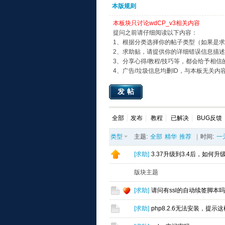
本版规则
本板块只讨论wdCP_v3相关内容
提问之前请仔细阅读以下内容：
1、根据分类选择你的帖子类型（如果是
2、求助贴，请提供你的详细错误信息描
3、分享心得/教程/技巧等，都会给予相信
4、广告/垃圾信息均删ID，与本板无关内
发帖
全部
发布
教程
已解决
BUG反馈
类型
主题:
全部
精华
推荐
|
时间:
一
[
求助
]
3.37升级到3.4后，如何升级m
版块主题
[
求助
]
请问有ssl的自动续签脚本吗
[
求助
]
php8.2.6无法安装，提示这