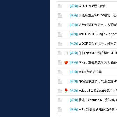
[
求助
]
WDCP V3无法启动
[
求助
]
升级后重启WDCP成功，
[
求助
]
升级后进不到后台，高手请
[
求助
]
wdCP v3.3.12 ngin
[
求助
]
WDCP后台有点卡，就重
[
求助
]
你们的WDCP能升级v3.4.0
[
求助
]
求助，重装系统后 定时任
[
求助
]
wdcp启动后报错
[
求助
]
ftp链接数过多，怎么设置MaxCl
[
求助
]
wdcp v3.1 后台修改
[
求助
]
腾讯云cent0s7.6，安装my
[
求助
]
wdcp安装更新服务器好