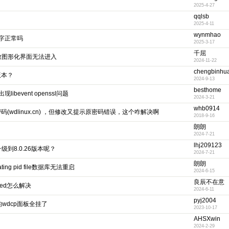
2025-4-27
qqlsb
2025-4-11
wynmhao
字正常吗
2025-3-17
千屈
P导致图形化界面无法进入
2024-11-22
chengbinhu
版本？
2024-9-13
besthome
bevent openssl问题
2024-3-21
whb0914
密码(wdlinux.cn) ，但修改又提示原密码错误，这个咋解决啊
2018-9-16
朗朗
2024-7-21
lhj209123
升级到8.0.26版本呢？
2024-7-21
朗朗
updating pid file数据库无法重启
2024-6-15
良辰不在意
locked怎么解决
2024-6-11
pyj2004
的wdcp面板全挂了
2023-10-17
AHSXwin
2024-2-29