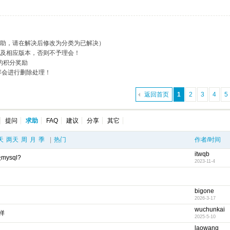
求助，请在解决后修改为分类为已解决）
述及相应版本，否则不予理会！
的积分奖励
容会进行删除处理！
返回首页
1
2
3
4
5
提问
求助
FAQ
建议
分享
其它
天
两天
周
月
季
|
热门
作者/时间
itwqb
ysql?
2023-11-4
bigone
2026-3-17
wuchunkai
样
2025-5-10
laowang