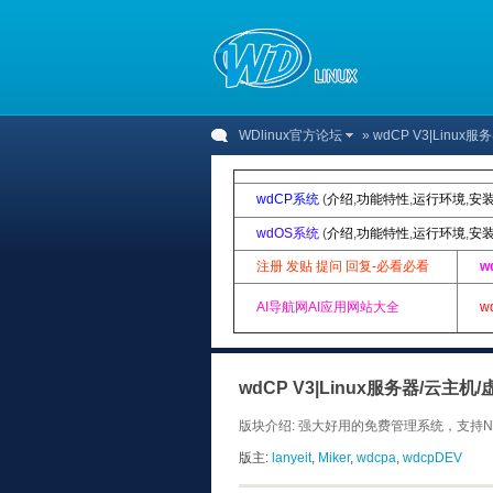
WDlinux官方论坛
» wdCP V3|Lin
wdCP系统
(
介绍
,
功能特性
,
运行环境
,
安
wdOS系统
(
介绍
,
功能特性
,
运行环境
,
安
注册 发贴 提问 回复-必看必看
w
AI导航网AI应用网站大全
w
wdCP V3|Linux服务器/云主
版块介绍: 强大好用的免费管理系统，支持N+
版主:
lanyeit
,
Miker
,
wdcpa
,
wdcpDEV