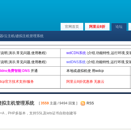
官网首页
阿里云8折
论坛
ux服务器/云主机/虚拟主机管理系统
装说明
,
演示
,
常见问题
,
使用教程
)
wdCDN系统
(
介绍
,
功能特性
,
运行环境
,
安
装说明
,
演示
,
常见问题
,
使用教程
)
wdDNS系统
(
介绍
,
功能特性
,
运行环境
,
安
ddns免费智能 DNS
开通
本地或虚拟机使 用wdcp
dcp官方技术支持/服务
阿里云8折优惠券
无敌云
机/虚拟主机管理系统
[
3559
主题 / 9494 回复 ]
RSS
A，PHP多版本，支持SSL及lets证书自助创建等