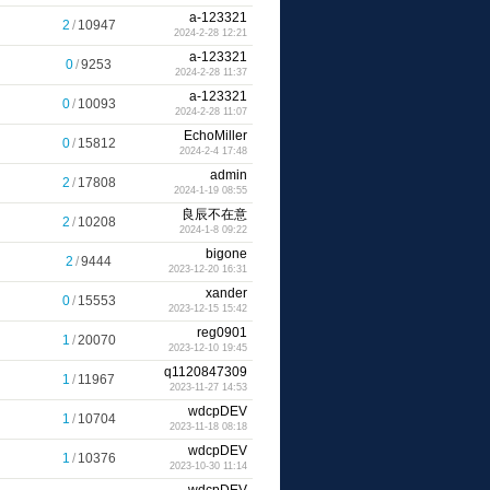
a-123321
2
/
10947
2024-2-28 12:21
a-123321
0
/
9253
2024-2-28 11:37
a-123321
0
/
10093
2024-2-28 11:07
EchoMiller
0
/
15812
2024-2-4 17:48
admin
2
/
17808
2024-1-19 08:55
良辰不在意
2
/
10208
2024-1-8 09:22
bigone
2
/
9444
2023-12-20 16:31
xander
0
/
15553
2023-12-15 15:42
reg0901
1
/
20070
2023-12-10 19:45
q1120847309
1
/
11967
2023-11-27 14:53
wdcpDEV
1
/
10704
2023-11-18 08:18
wdcpDEV
1
/
10376
2023-10-30 11:14