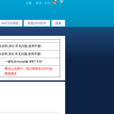
注册
登录
关注:
wdCDN系统
智能DNS软件
搜索
装说明
,
演示
,
常见问题
,
使用手册
)
装说明
,
演示
,
常见问题
,
使用手册
)
一键包在mysql编 译时"卡住"
腾讯云优惠中，现注册更有260代金
额券赠送