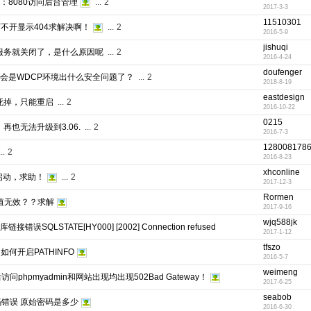
p：8080访问后台管理
...
2
2017-3-3
11510301
in打不开显示404求解决啊！
...
2
2016-5-9
jishuqi
ql服务就关闭了，是什么原因呢
...
2
2016-4-24
doufenger
不会是WDCP环境出什么安全问题了？
...
2
2018-8-19
eastdesign
不时死掉，只能重启
...
2
2016-10-22
0215
，再也无法升级到3.06.
...
2
2016-7-3
128008178
..
2
2016-8-23
xhconline
法启动，求助！
...
2
2017-12-3
Rormen
认值无效？？求解
2017-9-16
wjq588jk
SQLSTATE[HY000] [2002] Connection refused
2017-1-12
tfszo
，如何开启PATHINFO
2016-5-7
weimeng
phpmyadmin和网站出现均出现502Bad Gateway！
2017-6-25
seabob
密码错误 原始密码是多少
2016-6-30