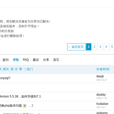
求助，请在解决后修改为分类为已解决）
述及相应版本，否则不予理会！
的积分奖励
容会进行删除处理！
返回首页
1
2
3
4
5
提问
求助
FAQ
建议
分享
其它
天
两天
周
月
季
|
热门
作者/时间
itwqb
ysql?
2023-11-4
diyddy
rsion 5.5.38，如何升级到7.1
2018-1-25
huitailan
法切换php版本问题
...
2
2017-6-7
scdxzns