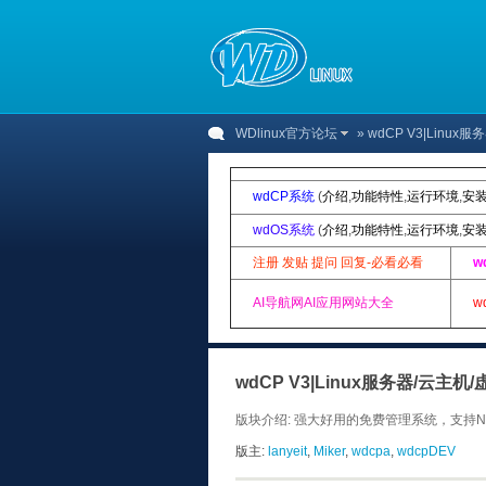
WDlinux官方论坛
» wdCP V3|Lin
wdCP系统
(
介绍
,
功能特性
,
运行环境
,
安
wdOS系统
(
介绍
,
功能特性
,
运行环境
,
安
注册 发贴 提问 回复-必看必看
w
AI导航网AI应用网站大全
w
wdCP V3|Linux服务器/云主
版块介绍: 强大好用的免费管理系统，支持N+
版主:
lanyeit
,
Miker
,
wdcpa
,
wdcpDEV