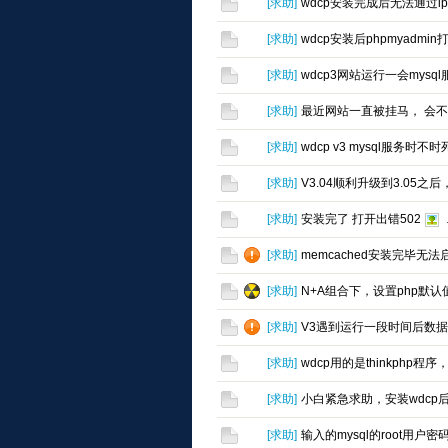
[
求助
]
wdcp安装完成后无法通过i
[
求助
]
wdcp安装后phpmyadm
[
求助
]
wdcp3网站运行一会mys
[
求助
]
最近网站一直被挂马， 会
[
求助
]
wdcp v3 mysql服务时
[
求助
]
V3.04顺利升级到3.05之后
[
求助
]
安装完了 打开出错502
.
[
求助
]
memcached安装完毕无
[
求助
]
N+A组合下，设置php默
[
求助
]
V3遇到运行一段时间后数据库链接错误
[
求助
]
wdcp用的是thinkphp程序
[
求助
]
小白紧急求助，安装wdcp后访问
[
求助
]
输入的mysql的root用户