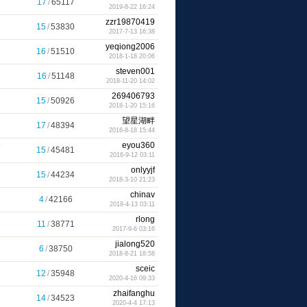
17
/
65117
2019-8-22 16:24
zzr19870419
15
/
53830
2017-7-13 16:38
yeqiong2006
16
/
51510
2018-1-18 20:06
steven001
16
/
51148
2018-11-20 14:02
269406793
15
/
50926
2018-1-20 15:16
望星湖畔
17
/
48394
2016-8-18 15:44
6
eyou360
15
/
45481
2016-9-12 03:11
onlyyjf
15
/
44234
2018-3-10 21:23
chinav
4
/
42166
2018-4-13 03:11
rlong
11
/
38771
2017-9-6 03:16
jialong520
6
/
38750
2018-8-21 18:58
sceic
12
/
35948
2020-4-16 09:33
zhaifanghu
14
/
34523
2020-4-4 17:13