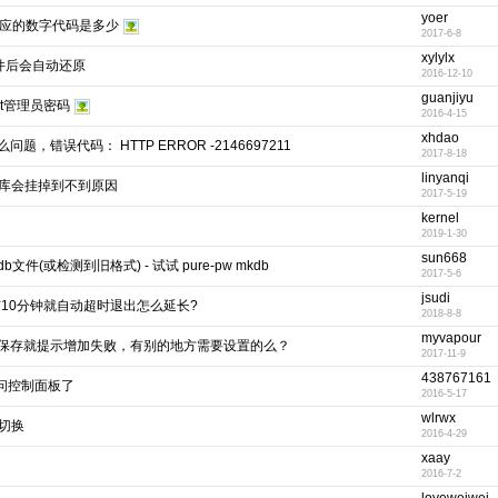
yoer
--对应的数字代码是多少
2017-6-8
xylylx
f文件后会自动还原
2016-12-10
guanjiyu
ot管理员密码
2016-4-15
xhdao
，错误代码： HTTP ERROR -2146697211
2017-8-18
linyanqi
据库会挂掉到不到原因
2017-5-19
kernel
2019-1-30
sun668
edb文件(或检测到旧格式) - 试试 pure-pw mkdb
2017-5-6
jsudi
有10分钟就自动超时退出怎么延长?
2018-8-8
myvapour
保存就提示增加失败，有别的地方需要设置的么？
2017-11-9
438767161
访问控制面板了
2016-5-17
wlrwx
切换
2016-4-29
xaay
2016-7-2