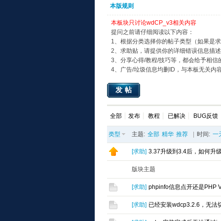
本版规则
本板块只讨论wdCP_v3相关内容
提问之前请仔细阅读以下内容：
1、根据分类选择你的帖子类型（如果是
2、求助贴，请提供你的详细错误信息描
3、分享心得/教程/技巧等，都会给予相信
4、广告/垃圾信息均删ID，与本板无关内
发帖
全部
发布
教程
已解决
BUG反馈
类型
主题:
全部
精华
推荐
|
时间:
一
[
求助
]
3.37升级到3.4后，如何升级m
版块主题
[
求助
]
phpinfo信息点开还是PHP Ve
[
求助
]
已经安装wdcp3.2.6，无