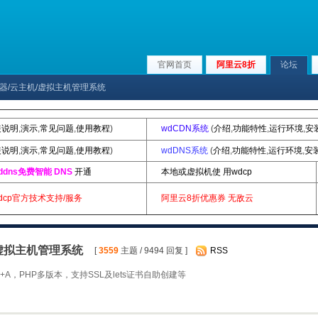
官网首页
阿里云8折
论坛
ux服务器/云主机/虚拟主机管理系统
装说明
,
演示
,
常见问题
,
使用教程
)
wdCDN系统
(
介绍
,
功能特性
,
运行环境
,
安
装说明
,
演示
,
常见问题
,
使用教程
)
wdDNS系统
(
介绍
,
功能特性
,
运行环境
,
安
ddns免费智能 DNS
开通
本地或虚拟机使 用wdcp
dcp官方技术支持/服务
阿里云8折优惠券
无敌云
机/虚拟主机管理系统
[
3559
主题 / 9494 回复 ]
RSS
A，PHP多版本，支持SSL及lets证书自助创建等