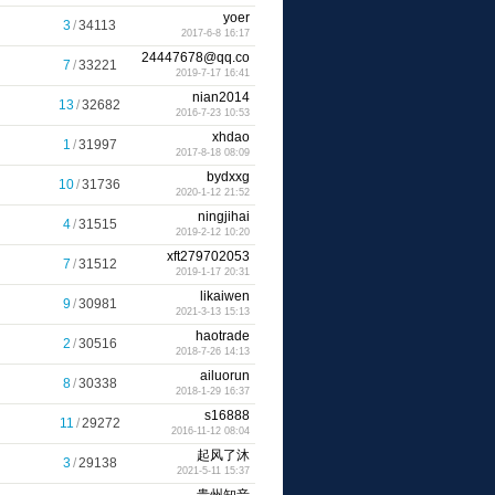
yoer
3
/
34113
2017-6-8 16:17
24447678@qq.co
7
/
33221
2019-7-17 16:41
m
nian2014
13
/
32682
2016-7-23 10:53
xhdao
1
/
31997
2017-8-18 08:09
bydxxg
10
/
31736
2020-1-12 21:52
ningjihai
4
/
31515
2019-2-12 10:20
xft279702053
7
/
31512
2019-1-17 20:31
likaiwen
9
/
30981
2021-3-13 15:13
haotrade
2
/
30516
2018-7-26 14:13
ailuorun
8
/
30338
2018-1-29 16:37
s16888
11
/
29272
2016-11-12 08:04
起风了沐
3
/
29138
2021-5-11 15:37