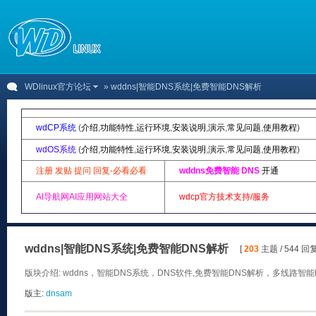
WDlinux官方论坛
» wddns|智能DNS系统|免费智能DNS解析
wdCP系统
(
介绍
,
功能特性
,
运行环境
,
安装说明
,
演示
,
常见问题
,
使用教程
)
wdOS系统
(
介绍
,
功能特性
,
运行环境
,
安装说明
,
演示
,
常见问题
,
使用教程
)
注册 发贴 提问 回复-必看必看
wddns免费智能 DNS
开通
AI导航网AI应用网站大全
wdcp官方技术支持/服务
wddns|智能DNS系统|免费智能DNS解析
[
203
主题 / 544 回复
版块介绍: wddns，智能DNS系统，DNS软件,免费智能DNS解析，多线路
版主:
dnsam