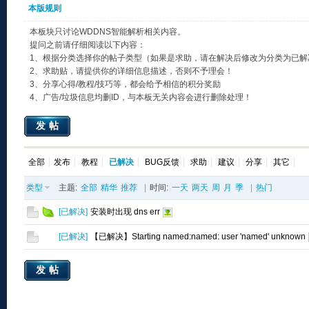
本版规则
本板块只讨论WDDNS智能解析相关内容。
提问之前请仔细阅读以下内容：
1、根据分类选择你的帖子类型（如果是求助，请在解决后修改为分类为已解
2、求助贴，请提供你的详细信息描述，否则不予理会！
3、分享心得/教程/技巧等，都会给予相信的积分奖励
4、广告/垃圾信息均删ID，与本板无关内容会进行删除处理！
发帖
全部
发布
教程
已解决
BUG反馈
求助
建议
分享
其它
类型
主题:
全部
精华
推荐
|
时间:
一天
两天
周
月
季
|
热门
[
已解决
]
安装时出现 dns err
[
已解决
]
【已解决】Starting named:named: user 'named' unknown
发帖