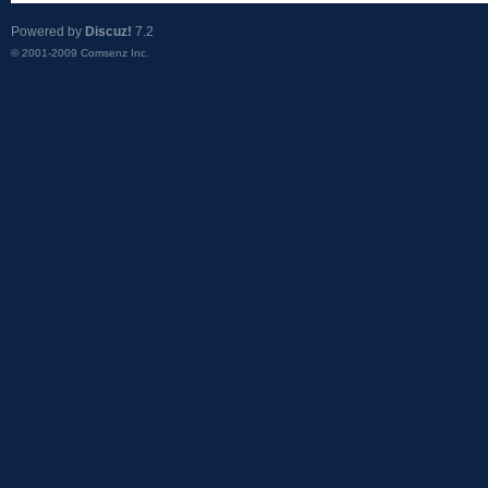
Powered by
Discuz!
7.2
© 2001-2009
Comsenz Inc.