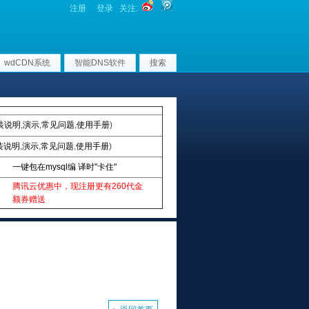
注册
登录
关注:
wdCDN系统
智能DNS软件
搜索
装说明
,
演示
,
常见问题
,
使用手册
)
装说明
,
演示
,
常见问题
,
使用手册
)
一键包在mysql编 译时"卡住"
腾讯云优惠中，现注册更有260代金
额券赠送