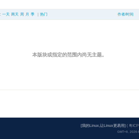
:
一天
两天
周
月
季
|
热门
作者/时间
本版块或指定的范围内尚无主题。
[我的Linux,让Linux更易用]
(
粤ICP
GMT+8, 2026-8