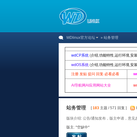
WDlinux官方论坛
» 站务管理
wdCP系统
(
介绍
,
功能特性
,
运行环境
,
安
wdOS系统
(
介绍
,
功能特性
,
运行环境
,
安
注册 发贴 提问 回复-必看必看
w
AI导航网AI应用网站大全
w
站务管理
[
183
主题 / 571 回复 ]
版块介绍: 公告/通知发布，版主申请，意
版主: *空缺中*
发帖