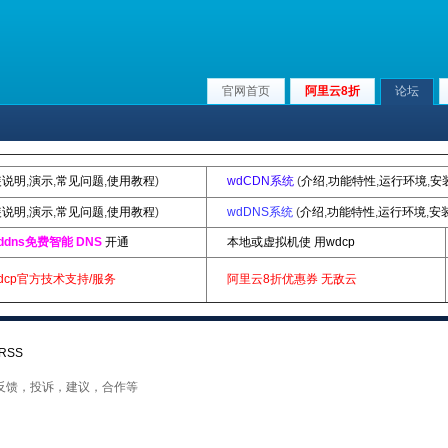
官网首页
阿里云8折
论坛
装说明
,
演示
,
常见问题
,
使用教程
)
wdCDN系统
(
介绍
,
功能特性
,
运行环境
,
安
装说明
,
演示
,
常见问题
,
使用教程
)
wdDNS系统
(
介绍
,
功能特性
,
运行环境
,
安
ddns免费智能 DNS
开通
本地或虚拟机使 用wdcp
dcp官方技术支持/服务
阿里云8折优惠券
无敌云
RSS
见反馈，投诉，建议，合作等