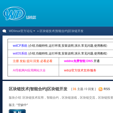
WDlinux官方论坛
» 区块链技术|智能合约|区块链开发
wdCP系统
(
介绍
,
功能特性
,
运行环境
,
安装说明
,
演示
,
常见问题
,
使用教程
)
wdOS系统
(
介绍
,
功能特性
,
运行环境
,
安装说明
,
演示
,
常见问题
,
使用教程
)
注册 发贴 提问 回复-必看必看
wddns免费智能 DNS
开通
AI导航网AI应用网站大全
wdcp官方技术支持/服务
区块链技术|智能合约|区块链开发
[
31
主题 / 0 回复 ]
RSS
版块介绍: 区块链技术应用，智能合约，区块链游戏，区块链交流，区块链投
版主: *空缺中*
发帖